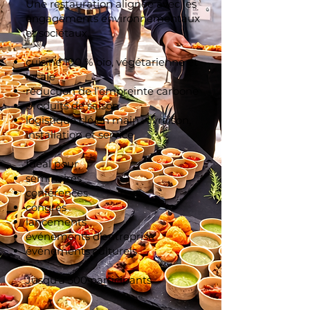
Une restauration alignée avec les
engagements environnementaux
et sociétaux.
cuisine 100 % bio, végétarienne et
locale
réduction de l’empreinte carbone
produits de saison
logistique clé en main : livraison,
installation et service
Idéal pour
séminaires
conférences
congrès
lancements
événements d’entreprise
événements culturels
Jusqu’à 300 participants