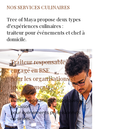
NOS SERVICES CULINAIRES
Tree of Maya propose deux types
d’expériences culinaires :
traiteur pour événements et chef à
domicile.
Traiteur responsable
engagé en RSE
pour les organisations et
les événements
Buffets végétariens biologiques et
de saison
pour événements professionnels
ou privés.