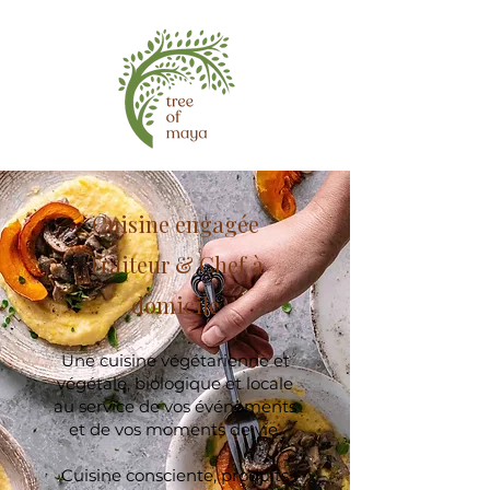
Cuisine engagée
Traiteur & Chef à
domicile​
Une cuisine végétarienne et
végétale, biologique et locale
au service de vos événements
et de vos moments de vie.
Cuisine consciente, produits