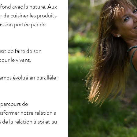
fond avec la nature. Aux
r de cuisiner les produits
assion portée par de
sit de faire de son
our le vivant.
emps évolué en parallèle :
n parcours de
nsformer notre relation à
de la relation à soi et au