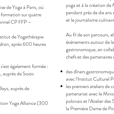
yoga et à la création d
ise de Yoga à Paris, où
pendant près de dix ans
e formation sur quatre
et le journalisme culinair
sionnel CP FFP –
Au fil de son parcours, 
nstitut de Yogathérapie
événements autour de la 
oudron, après 600 heures
gastronomique, en collab
chefs et des partenaires 
e s'est également formée :
des dîners gastronomiqu
 auprès de Soizic
avec l'Institut Culturel P
les premiers ateliers de 
Bays, auprès de
partenariat avec le Minis
polonais et l'Atelier des
cation Yoga Alliance (300
la Première Dame de Po