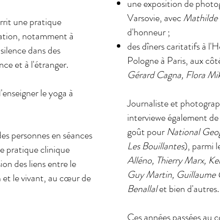
une exposition de photog
Varsovie, avec
Mathilde 
rrit une pratique
d'honneur ;
tation, notamment à
des dîners caritatifs à 
 silence dans des
Pologne à Paris, aux cô
ce et à l'étranger.
Gérard Cagna, Flora Mi
'enseigner le yoga à
Journaliste et photograph
interviewe également de
goût pour
National Geo
es personnes en séances
Les Bouillantes
), parmi 
e pratique clinique
Alléno, Thierry Marx, K
on des liens entre le
Guy Martin, Guillaume 
n et le vivant, au cœur de
Benallal
et bien d'autres.
Ces années passées au c