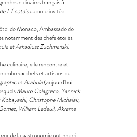
raphes culinaires français à
de L'Écotais
comme invitée
l'Hôtel de Monaco, Ambassade de
tés notamment des chefs étoilés
kula et Arkadiusz Zuchmański
.
e culinaire, elle rencontre et
 nombreux chefs et artisans du
graphic
et
Atabula
(aujourd'hui
lesquels
Mauro Colagreco, Yannick
ei Kobayashi, Christophe Michalak,
Gomez, William Ledeuil, Akrame
œur de la gastronomie ont nourri