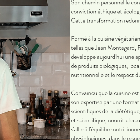
Son chemin personnel le cond
conviction éthique et écologi
Cette transformation redonn
Formé à la cuisine végétarie
telles que Jean Montagard, F
développe aujourd'hui une app
de produits biologiques, locau
nutritionnelle et le respect 
Convaincu que la cuisine est u
son expertise par une formati
scientifiques de la diététiq
et scientifique, nourrit chac
s'allie à l'équilibre nutritio
physiologiques, dans le respe