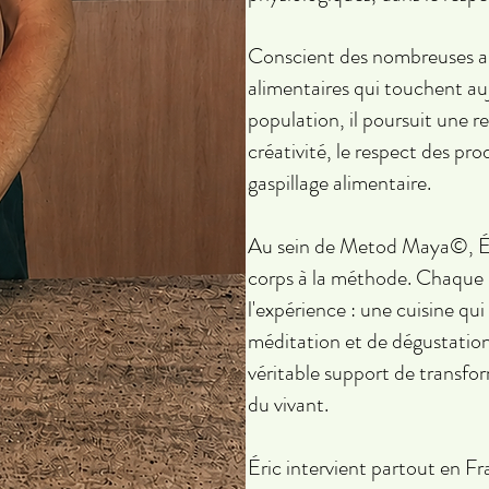
Conscient des nombreuses alle
alimentaires qui touchent auj
population, il poursuit une r
créativité, le respect des prod
gaspillage alimentaire.
Au sein de Metod Maya©, Éri
corps à la méthode. Chaque
l'expérience : une cuisine qui
méditation et de dégustation
véritable support de transform
du vivant.
Éric intervient partout en Fr