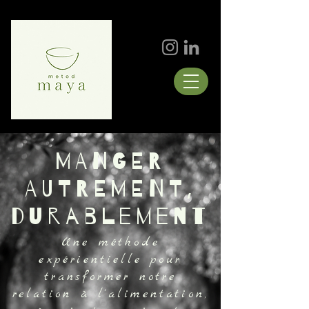
MANGER
AUTREMENT,
durablement
Une méthode
expérientielle pour
transformer
notre
relation à l'alimentation,