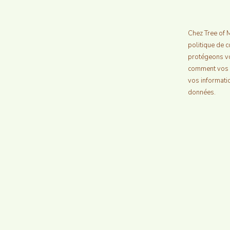
Chez Tree of 
politique de c
protégeons vo
comment vos d
vos informati
données.