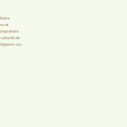
 Notre
ons et
 comprendre
 sécurité de
rotégeons vos