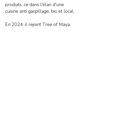
produits, ce dans l'élan d'une
cuisine anti gaspillage, bio et local.
En 2024, il rejoint Tree of Maya,
qui œuvre à travers des
expériences inédites pour une
meilleure
SANT
É
globale et une
prise de conscience dans notre
société de l'impact de
l'alimentation sur notre santé et la
planète.
Chez Tree of Maya, Éric est le
chef d'orchestre de notre cuisine,
alliant
EXPERTISE
technique,
CR
É
ATIVIT
É
culinaire et
ENGAGEMENT
écologique.