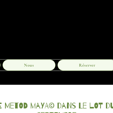
Nous
Réserver
e Metod Maya© dans le Lot du