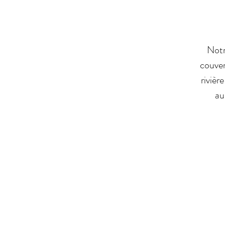
Notr
couven
rivièr
au