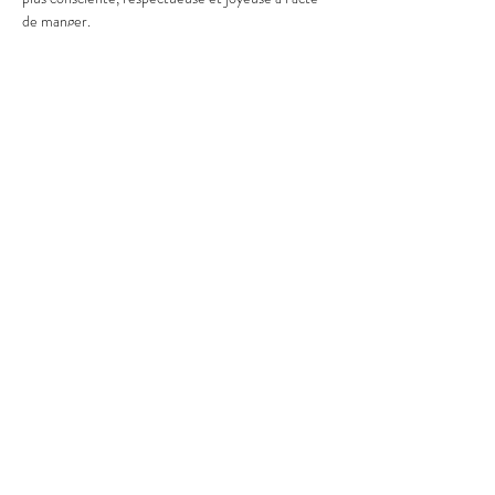
de manger.
Afficher plus
Partager cet événement
Mentions légales
Politique en matière de cookies
Politique de confidentialité
Conditions d'utilisation